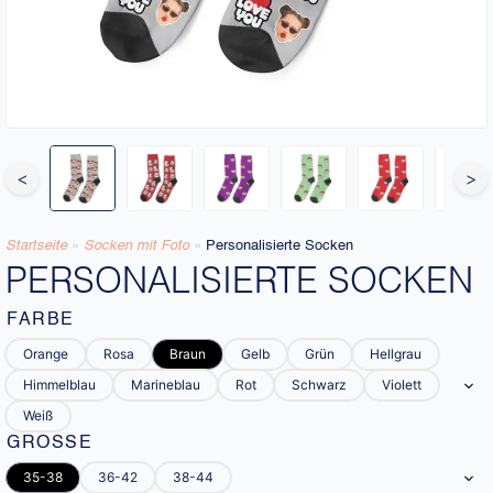
<
>
Startseite
»
Socken mit Foto
»
Personalisierte Socken
PERSONALISIERTE SOCKEN
FARBE
Orange
Rosa
Braun
Gelb
Grün
Hellgrau
Himmelblau
Marineblau
Rot
Schwarz
Violett
Weiß
GRÖSSE
35-38
36-42
38-44