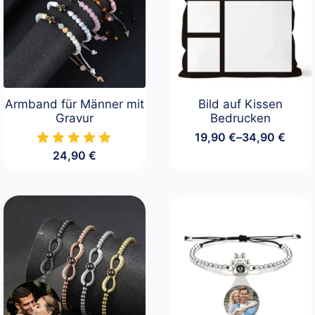
Armband für Männer mit
Bild auf Kissen
Gravur
Bedrucken
19,90
€
–
34,90
€
Preisspanne:
24,90
€
19,90 €
bis
34,90 €