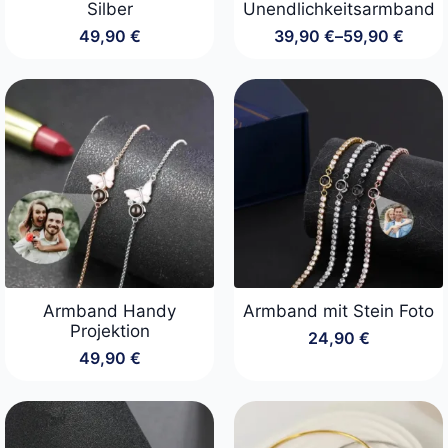
Silber
Unendlichkeitsarmband
49,90
€
39,90
€
–
59,90
€
Preisspanne:
39,90 €
bis
59,90 €
Armband Handy
Armband mit Stein Foto
Projektion
24,90
€
49,90
€