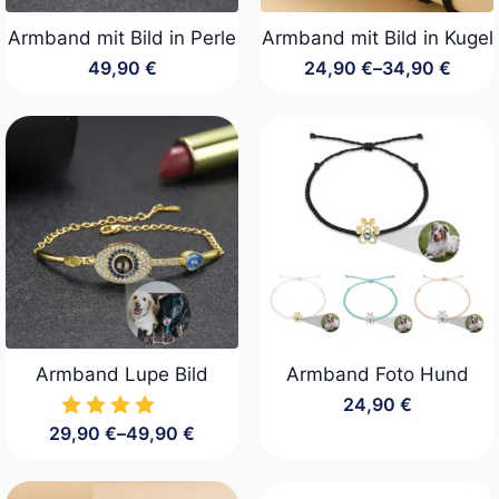
Armband mit Bild in Perle
Armband mit Bild in Kugel
49,90
€
24,90
€
–
34,90
€
Preisspanne:
24,90 €
bis
34,90 €
Armband Lupe Bild
Armband Foto Hund
24,90
€
29,90
€
–
49,90
€
Preisspanne:
29,90 €
bis