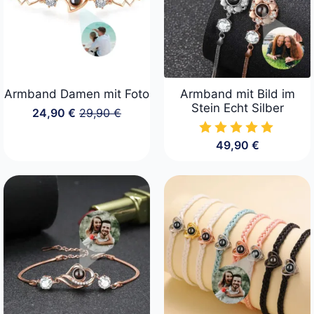
Armband Damen mit Foto
Armband mit Bild im
Stein Echt Silber
24,90
€
29,90
€
Ursprünglicher
Aktueller
Preis
Preis
war:
ist:
49,90
€
29,90 €
24,90 €.