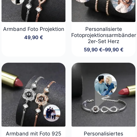
Armband Foto Projektion
Personalisierte
Fotoprojektionsarmbänder
49,90
€
2er-Set Herz
59,90
€
–
99,90
€
Preisspanne:
59,90 €
bis
99,90 €
Armband mit Foto 925
Personalisiertes