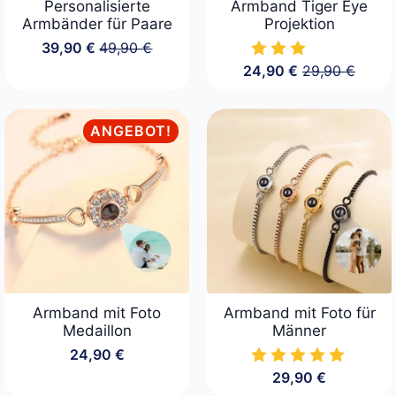
Personalisierte
Armband Tiger Eye
Armbänder für Paare
Projektion
39,90
€
49,90
€
Ursprünglicher
Aktueller
24,90
€
29,90
€
Preis
Preis
Ursprüngliche
Aktueller
war:
ist:
Preis
Preis
49,90 €
39,90 €.
war:
ist:
29,90 €
24,90 €.
ANGEBOT!
Armband mit Foto
Armband mit Foto für
Medaillon
Männer
24,90
€
29,90
€