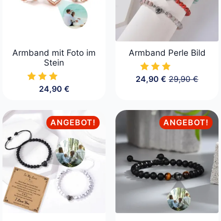
Armband mit Foto im
Armband Perle Bild
Stein
24,90
€
29,90
€
Ursprüngliche
Aktueller
24,90
€
Preis
Preis
war:
ist:
29,90 €
24,90 €.
ANGEBOT!
ANGEBOT!