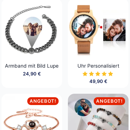
29,90 €
24,90 €.
Armband mit Bild Lupe
Uhr Personalisiert
24,90
€
49,90
€
ANGEBOT!
ANGEBOT!