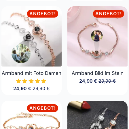
ANGEBOT!
ANGEBOT!
Armband mit Foto Damen
Armband Bild im Stein
24,90
€
29,90
€
Ursprüngliche
Aktueller
24,90
€
29,90
€
Preis
Preis
Ursprünglicher
Aktueller
war:
ist:
Preis
Preis
29,90 €
24,90 €.
war:
ist:
29,90 €
24,90 €.
ANGEBOT!