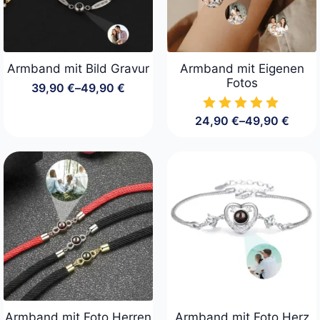
Armband mit Bild Gravur
Armband mit Eigenen
Fotos
39,90
€
–
49,90
€
Preisspanne:
39,90 €
bis
24,90
€
–
49,90
€
Preisspanne:
49,90 €
24,90 €
bis
49,90 €
Armband mit Foto Herren
Armband mit Foto Herz