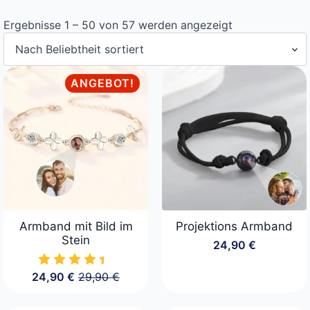
Nach
Ergebnisse 1 – 50 von 57 werden angezeigt
Beliebtheit
sortiert
ANGEBOT!
Armband mit Bild im
Projektions Armband
Stein
24,90
€
24,90
€
29,90
€
Ursprünglicher
Aktueller
Preis
Preis
war:
ist: