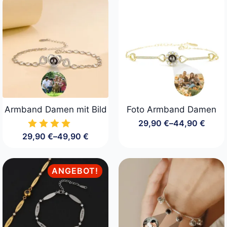
49,90 €
Armband Damen mit Bild
Foto Armband Damen
29,90
€
–
44,90
€
Preisspanne:
29,90
€
–
49,90
€
29,90 €
Preisspanne:
bis
29,90 €
44,90 €
bis
49,90 €
ANGEBOT!