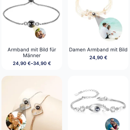
Armband mit Bild für
Damen Armband mit Bild
Männer
24,90
€
24,90
€
–
34,90
€
Preisspanne:
24,90 €
bis
34,90 €