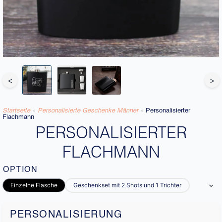
<
>
Startseite
»
Personalisierte Geschenke Männer​
»
Personalisierter
Flachmann
PERSONALISIERTER
FLACHMANN
OPTION
Einzelne Flasche
Geschenkset mit 2 Shots und 1 Trichter
PERSONALISIERUNG