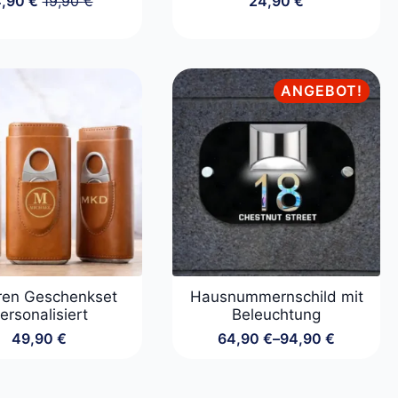
4,90
€
19,90
€
24,90
€
Ursprünglicher
Aktueller
Preis
Preis
war:
ist:
19,90 €
14,90 €.
ANGEBOT!
ren Geschenkset
Hausnummernschild mit
ersonalisiert
Beleuchtung
49,90
€
64,90
€
–
94,90
€
Preisspanne:
64,90 €
bis
94,90 €