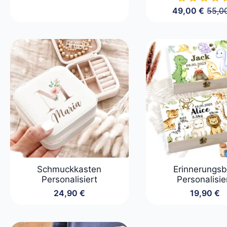
49,00
€
55,0
Urspr
Aktue
Preis
Preis
war:
ist:
55,00
49,00
Schmuckkasten
Erinnerungs
Personalisiert
Personalisie
24,90
€
19,90
€