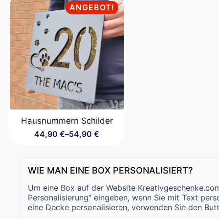
ANGEBOT!
Hausnummern Schilder
44,90
€
–
54,90
€
Preisspanne:
44,90 €
bis
54,90 €
WIE MAN EINE BOX PERSONALISIERT?
Um eine Box auf der Website Kreativgeschenke.com z
Personalisierung“ eingeben, wenn Sie mit Text pers
eine Decke personalisieren, verwenden Sie den Butt