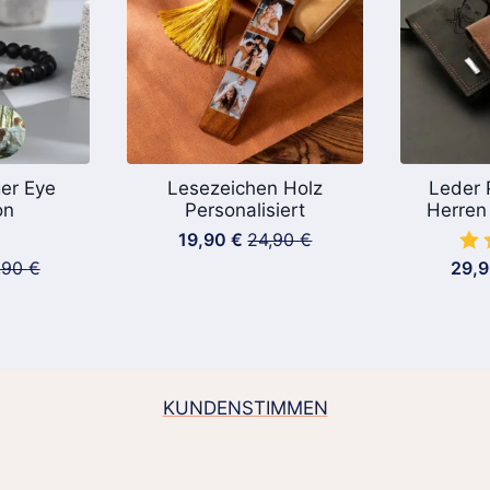
er Eye
Lesezeichen Holz
Leder 
on
Personalisiert
Herren 
19,90
€
24,90
€
Ursprünglicher
Aktueller
,90
€
29,
Preis
Preis
prünglicher
ueller
war:
ist:
is
is
24,90 €
19,90 €.
:
90 €
90 €.
KUNDENSTIMMEN