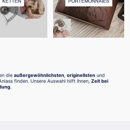
KETTEN
PORTEMONNAIES
ben die
außergewöhnlichsten
,
originellsten
und
Anlass finden. Unsere Auswahl hilft Ihnen,
Zeit bei
dung
.