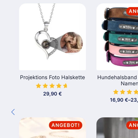
AN
Projektions Foto Halskette
Hundehalsband 
Name
29,90
€
16,90
€
–
23
Pre
16,
bis
23,
ANGEBOT!
AN