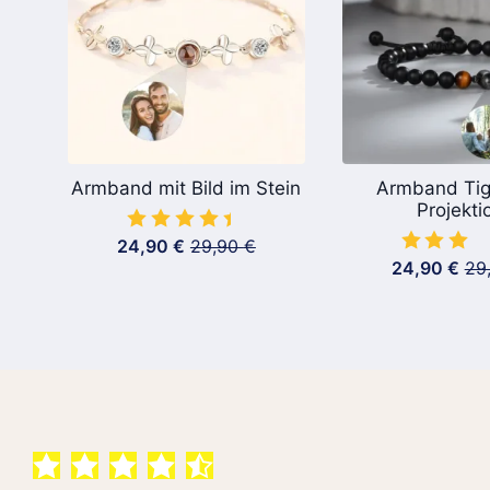
Armband mit Bild im Stein
Armband Tig
Projekti
24,90
€
29,90
€
Ursprünglicher
Aktueller
24,90
€
29
Preis
Preis
Urs
Akt
war:
ist:
Pre
Pre
29,90 €
24,90 €.
war
ist:
29,
24,