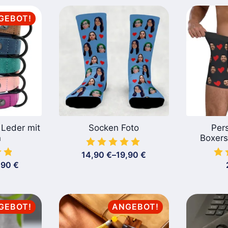
GEBOT!
Leder mit
Socken Foto
Pers
n
Boxers
14,90
€
–
19,90
€
Preisspanne:
,90
€
14,90 €
isspanne:
bis
90 €
19,90 €
90 €
GEBOT!
ANGEBOT!