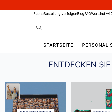
Suche
Bestellung verfolgen
Blog
FAQ
Wer sind wir
Search
for:
STARTSEITE
PERSONALI
ENTDECKEN SIE