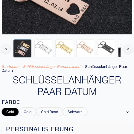
<
>
Startseite
»
Schlüsselanhänger Personalisiert
»
Schlüsselanhänger Paar
Datum
SCHLÜSSELANHÄNGER
PAAR DATUM
FARBE
Geld
Gold
Gold Rose
Schwarz
PERSONALISIERUNG