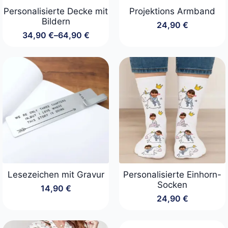
Personalisierte Decke mit
Projektions Armband
Bildern
24,90
€
34,90
€
–
64,90
€
Preisspanne:
34,90 €
bis
64,90 €
Lesezeichen mit Gravur
Personalisierte Einhorn-
Socken
14,90
€
24,90
€