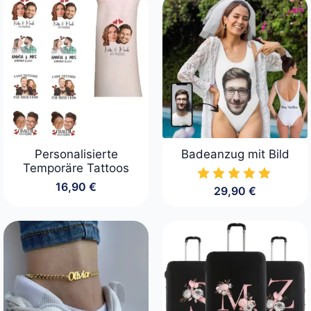
129,00 €
99,00 €.
Personalisierte
Badeanzug mit Bild
Temporäre Tattoos
16,90
€
29,90
€