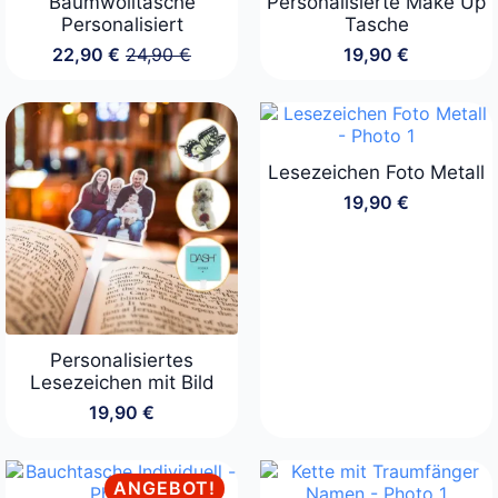
Baumwolltasche
Personalisierte Make Up
Personalisiert
Tasche
22,90
€
24,90
€
19,90
€
Ursprünglicher
Aktueller
Preis
Preis
war:
ist:
24,90 €
22,90 €.
Lesezeichen Foto Metall
19,90
€
Personalisiertes
Lesezeichen mit Bild
19,90
€
ANGEBOT!