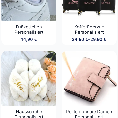
Fußkettchen
Kofferüberzug
Personalisiert
Personalisiert
14,90
€
24,90
€
–
29,90
€
Preisspanne:
24,90 €
bis
29,90 €
Hausschuhe
Portemonnaie Damen
Personalisiert
Personalisiert