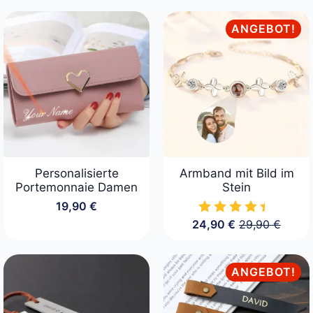
war:
ist:
349,00 €
249,00 €.
ANGEBOT!
Personalisierte
Armband mit Bild im
Portemonnaie Damen
Stein
19,90
€
24,90
€
29,90
€
Ursprüngliche
Aktueller
Preis
Preis
war:
ist:
29,90 €
24,90 €.
ANGEBOT!