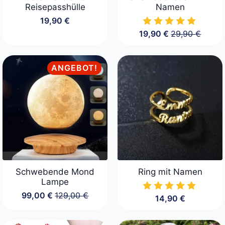
Reisepasshülle
Namen
19,90
€
19,90
€
29,90
€
Ursprüngliche
Aktueller
Preis
Preis
war:
ist:
29,90 €
19,90 €.
ANGEBOT!
Schwebende Mond
Ring mit Namen
Lampe
99,00
€
129,00
€
14,90
€
Ursprünglicher
Aktueller
Preis
Preis
war:
ist: