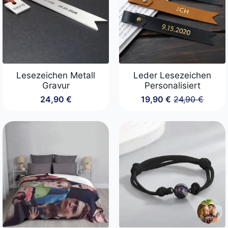
Lesezeichen Metall
Leder Lesezeichen
Gravur
Personalisiert
24,90
€
19,90
€
24,90
€
Ursprüngliche
Aktueller
Preis
Preis
war:
ist:
24,90 €
19,90 €.