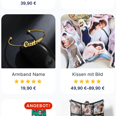
39,90
€
Armband Name
Kissen mit Bild
19,90
€
49,90
€
–
89,90
€
Preisspanne:
49,90 €
bis
89,90 €
ANGEBOT!