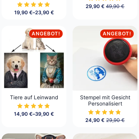
29,90
€
49,90
€
Ursprüngliche
Aktueller
19,90
€
–
23,90
€
Preis
Preis
Preisspanne:
war:
ist:
19,90 €
49,90 €
29,90 €.
bis
23,90 €
ANGEBOT!
ANGEBOT!
Tiere auf Leinwand
Stempel mit Gesicht
Personalisiert
14,90
€
–
39,90
€
Preisspanne:
24,90
€
29,90
€
14,90 €
Ursprüngliche
Aktueller
bis
Preis
Preis
39,90 €
war:
ist: