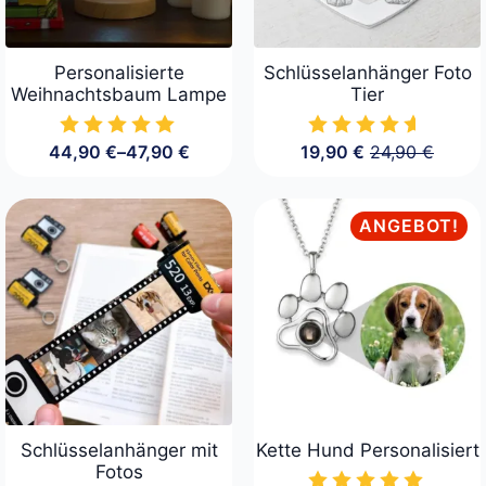
Personalisierte
Schlüsselanhänger Foto
Weihnachtsbaum Lampe
Tier
44,90
€
–
47,90
€
19,90
€
24,90
€
Preisspanne:
Ursprüngliche
Aktueller
44,90 €
Preis
Preis
bis
war:
ist:
47,90 €
24,90 €
19,90 €.
ANGEBOT!
Schlüsselanhänger mit
Kette Hund Personalisiert
Fotos