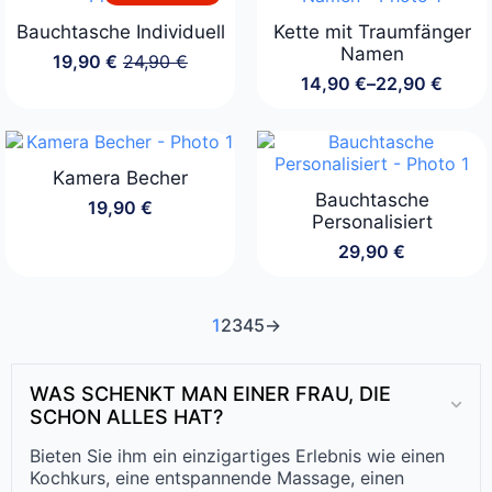
Bauchtasche Individuell
Kette mit Traumfänger
Namen
19,90
€
24,90
€
Ursprünglicher
Aktueller
14,90
€
–
22,90
€
Preis
Preis
Preisspanne:
war:
ist:
14,90 €
24,90 €
19,90 €.
bis
22,90 €
Kamera Becher
Bauchtasche
19,90
€
Personalisiert
29,90
€
1
2
3
4
5
→
WAS SCHENKT MAN EINER FRAU, DIE
SCHON ALLES HAT?
Bieten Sie ihm ein einzigartiges Erlebnis wie einen
Kochkurs, eine entspannende Massage, einen