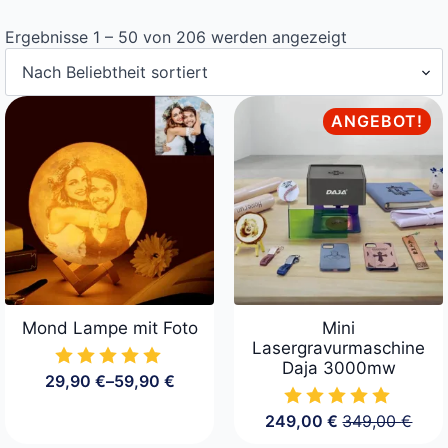
Nach
Ergebnisse 1 – 50 von 206 werden angezeigt
Beliebtheit
sortiert
ANGEBOT!
Mond Lampe mit Foto
Mini
Lasergravurmaschine
Daja 3000mw
29,90
€
–
59,90
€
Preisspanne:
29,90 €
249,00
€
349,00
€
bis
Ursprüngliche
Aktueller
59,90 €
Preis
Preis