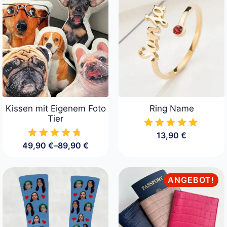
29,90 €
24,90 €.
Kissen mit Eigenem Foto
Ring Name
Tier
13,90
€
49,90
€
–
89,90
€
Preisspanne:
49,90 €
bis
89,90 €
ANGEBOT!