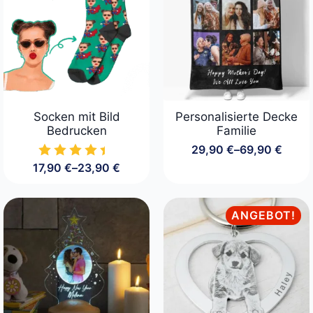
Socken mit Bild
Personalisierte Decke
Bedrucken
Familie
29,90
€
–
69,90
€
Preisspanne:
17,90
€
–
23,90
€
29,90 €
Preisspanne:
bis
17,90 €
69,90 €
bis
23,90 €
ANGEBOT!