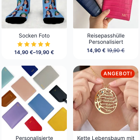
Socken Foto
Reisepasshülle
Personalisiert
14,90
€
19,90
€
14,90
€
–
19,90
€
Ursprüngliche
Aktueller
Preisspanne:
Preis
Preis
14,90 €
war:
ist:
bis
19,90 €
14,90 €.
19,90 €
ANGEBOT!
Personalisierte
Kette Lebensbaum mit