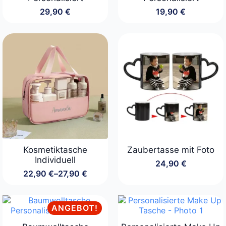
29,90
€
19,90
€
Kosmetiktasche
Zaubertasse mit Foto
Individuell
24,90
€
22,90
€
–
27,90
€
Preisspanne:
22,90 €
bis
27,90 €
ANGEBOT!