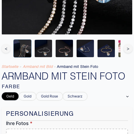
<
>
Startseite
»
Armband mit Bild​
»
Armband mit Stein Foto
ARMBAND MIT STEIN FOTO
FARBE
Geld
Gold
Gold Rose
Schwarz
PERSONALISIERUNG
Ihre Fotos
*