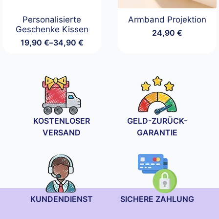
Personalisierte
Armband Projektion
Geschenke Kissen
24,90
€
19,90
€
–
34,90
€
Preisspanne:
19,90 €
bis
34,90 €
KOSTENLOSER
GELD-ZURÜCK-
VERSAND
GARANTIE
KUNDENDIENST
SICHERE ZAHLUNG