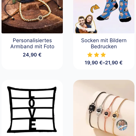
Personalisiertes
Socken mit Bildern
Armband mit Foto
Bedrucken
24,90
€
19,90
€
–
21,90
€
Preisspanne:
19,90 €
bis
21,90 €