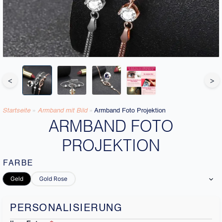
<
>
Startseite
»
Armband mit Bild​
»
Armband Foto Projektion
ARMBAND FOTO
PROJEKTION
FARBE
Geld
Gold Rose
PERSONALISIERUNG