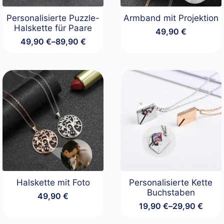
Personalisierte Puzzle-
Armband mit Projektion
Halskette für Paare
49,90
€
49,90
€
–
89,90
€
Preisspanne:
49,90 €
bis
89,90 €
Halskette mit Foto
Personalisierte Kette
Buchstaben
49,90
€
19,90
€
–
29,90
€
Preisspanne:
19,90 €