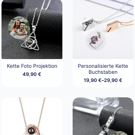
Kette Foto Projektion
Personalisierte Kette
Buchstaben
49,90
€
19,90
€
–
29,90
€
Preisspanne:
19,90 €
bis
29,90 €