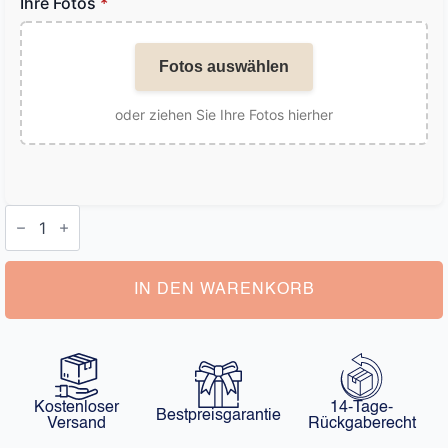
Ihre Fotos
*
Fotos auswählen
oder ziehen Sie Ihre Fotos hierher
Armband
mit
Bild
in
Perle
Menge
IN DEN WARENKORB
Kostenloser
14-Tage-
Bestpreisgarantie
Versand
Rückgaberecht