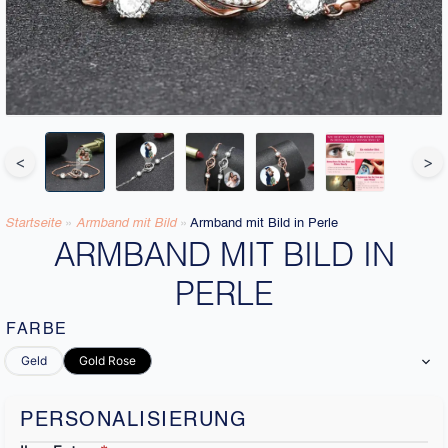
<
>
Startseite
»
Armband mit Bild​
»
Armband mit Bild in Perle
ARMBAND MIT BILD IN
PERLE
FARBE
Geld
Gold Rose
PERSONALISIERUNG