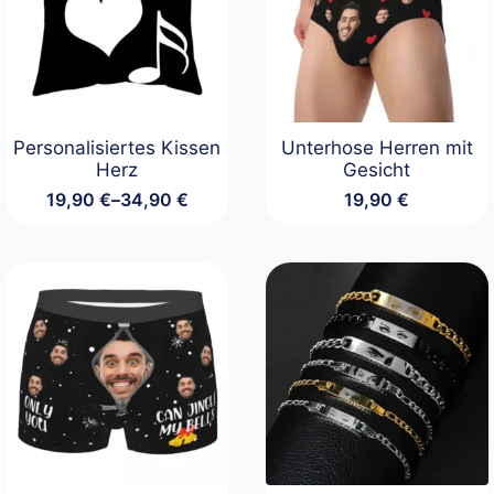
Personalisiertes Kissen
Unterhose Herren mit
Herz
Gesicht
19,90
€
–
34,90
€
19,90
€
Preisspanne:
19,90 €
bis
34,90 €