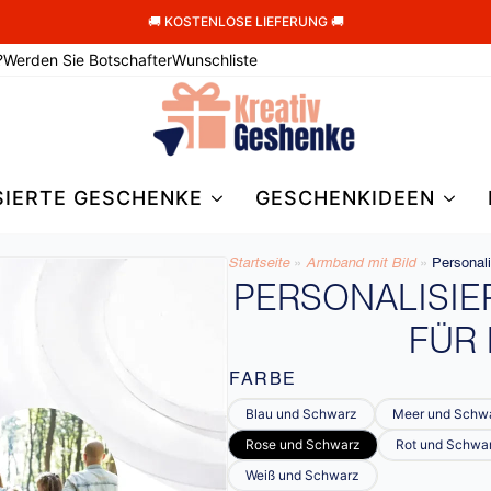
🚚 KOSTENLOSE LIEFERUNG 🚚
?
Werden Sie Botschafter
Wunschliste
SIERTE GESCHENKE
GESCHENKIDEEN
Startseite
»
Armband mit Bild​
»
Personali
PERSONALISI
FÜR
FARBE
Blau und Schwarz
Meer und Schw
Rose und Schwarz
Rot und Schwa
Weiß und Schwarz