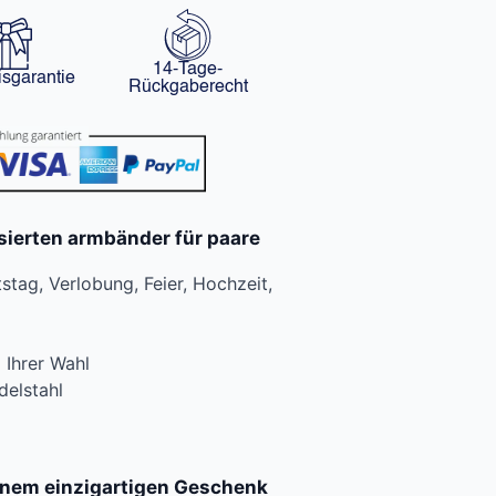
14-Tage-
isgarantie
Rückgaberecht
sierten armbänder für paare
tag, Verlobung, Feier, Hochzeit,
 Ihrer Wahl
delstahl
einem einzigartigen Geschenk