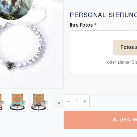
PERSONALISIERUN
Ihre Fotos
*
Fotos 
oder ziehen Sie
Personalisierte
Armbänder
>
für
Paare
Menge
IN DEN 