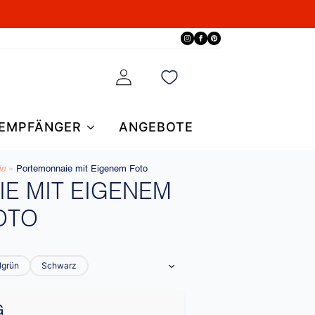
EMPFÄNGER
ANGEBOTE
e​
»
Portemonnaie mit Eigenem Foto
E MIT EIGENEM
OTO
lgrün
Schwarz
G