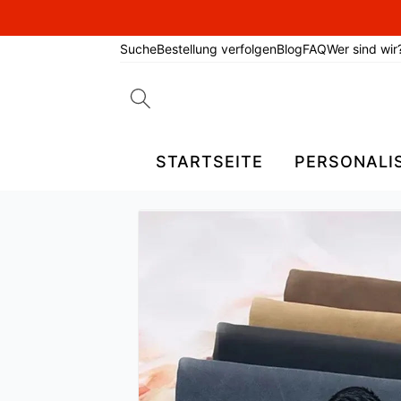
Suche
Bestellung verfolgen
Blog
FAQ
Wer sind wir
Search
for:
STARTSEITE
PERSONALI