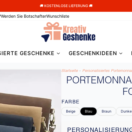
🚚 KOSTENLOSE LIEFERUNG 🚚
?
Werden Sie Botschafter
Wunschliste
SIERTE GESCHENKE
GESCHENKIDEEN
Startseite
»
Personalisiertes Portemonnai
PORTEMONNAI
F
FARBE
Beige
Blau
Braun
Dunke
PERSONALISIERUN