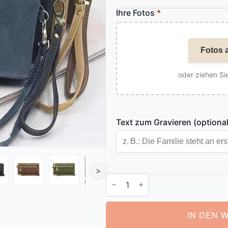
Ihre Fotos
*
Fotos 
oder ziehen Sie
Text zum Gravieren (optional
>
Portemonnaie
mit
Eigenem
Foto
Menge
IN DEN 