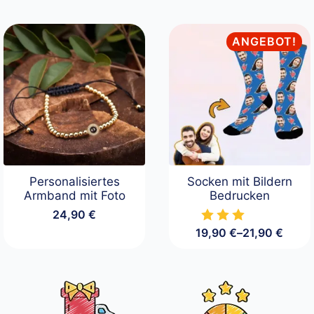
24,90 €
bis
89,90 €
ANGEBOT!
Personalisiertes
Socken mit Bildern
Armband mit Foto
Bedrucken
24,90
€
19,90
€
–
21,90
€
Preisspanne:
19,90 €
bis
21,90 €