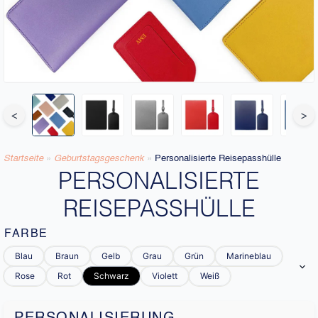
<
>
Startseite
»
Geburtstagsgeschenk
»
Personalisierte Reisepasshülle
PERSONALISIERTE
REISEPASSHÜLLE
FARBE
Blau
Braun
Gelb
Grau
Grün
Marineblau
Rose
Rot
Schwarz
Violett
Weiß