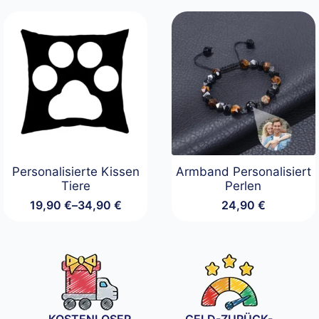
Personalisierte Kissen
Armband Personalisiert
Tiere
Perlen
19,90
€
–
34,90
€
24,90
€
Preisspanne:
19,90 €
bis
34,90 €
KOSTENLOSER
GELD-ZURÜCK-