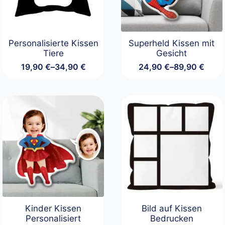
Personalisierte Kissen
Superheld Kissen mit
Tiere
Gesicht
19,90
€
–
34,90
€
24,90
€
–
89,90
€
Preisspanne:
Preisspanne:
19,90 €
24,90 €
bis
bis
34,90 €
89,90 €
Kinder Kissen
Bild auf Kissen
Personalisiert
Bedrucken