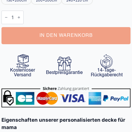
150x200cm
200x200cm
240x220 cm
Personalisierte
Decke
für
Mama
Menge
IN DEN WARENKORB
Kostenloser
14-Tage-
Bestpreisgarantie
Versand
Rückgaberecht
Eigenschaften unserer personalisierten decke für
mama