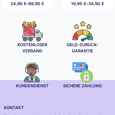
24,90
€
–
89,90
€
19,90
€
–
34,90
€
Preisspanne:
Preisspanne:
24,90 €
19,90 €
bis
bis
89,90 €
34,90 €
KOSTENLOSER
GELD-ZURÜCK-
VERSAND
GARANTIE
KUNDENDIENST
SICHERE ZAHLUNG
KONTAKT