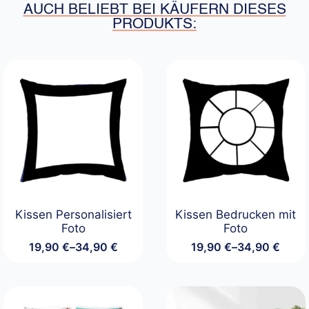
AUCH BELIEBT BEI KÄUFERN DIESES
PRODUKTS:
Kissen Personalisiert
Kissen Bedrucken mit
Foto
Foto
19,90
€
–
34,90
€
19,90
€
–
34,90
€
Preisspanne:
Preisspanne:
19,90 €
19,90 €
bis
bis
34,90 €
34,90 €