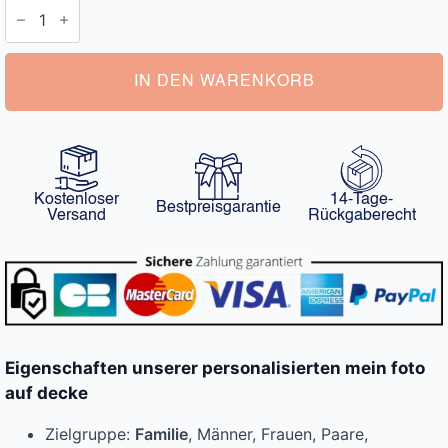
Mein
Foto
auf
Decke
Menge
IN DEN WARENKORB
Kostenloser
14-Tage-
Bestpreisgarantie
Versand
Rückgaberecht
Eigenschaften unserer personalisierten mein foto
auf decke
Zielgruppe:
Familie
, Männer, Frauen, Paare,