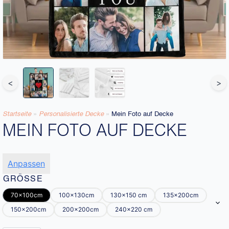
<
>
Startseite
»
Personalisierte Decke​
»
Mein Foto auf Decke
MEIN FOTO AUF DECKE
Anpassen
GRÖSSE
70x100cm
100x130cm
130x150 cm
135x200cm
150x200cm
200x200cm
240x220 cm