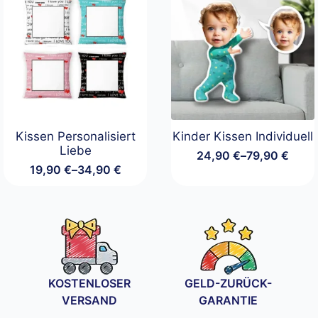
Kissen Personalisiert
Kinder Kissen Individuell
Liebe
24,90
€
–
79,90
€
Preisspanne:
19,90
€
–
34,90
€
24,90 €
Preisspanne:
bis
19,90 €
79,90 €
bis
34,90 €
KOSTENLOSER
GELD-ZURÜCK-
VERSAND
GARANTIE