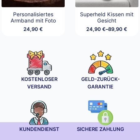
Personalisiertes
Superheld Kissen mit
Armband mit Foto
Gesicht
24,90
€
24,90
€
–
89,90
€
Preisspanne:
24,90 €
bis
89,90 €
KOSTENLOSER
GELD-ZURÜCK-
VERSAND
GARANTIE
KUNDENDIENST
SICHERE ZAHLUNG