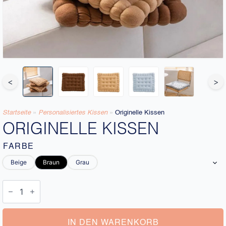
<
>
Startseite
»
Personalisiertes Kissen
»
Originelle Kissen
ORIGINELLE KISSEN
FARBE
Beige
Braun
Grau
Originelle
Kissen
Menge
IN DEN WARENKORB