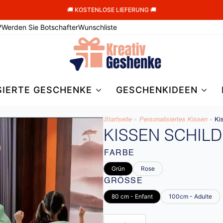
🚚 KOSTENLOSE LIEFERUNG 🚚
?
Werden Sie Botschafter
Wunschliste
SIERTE GESCHENKE
GESCHENKIDEEN
Startseite
»
Personalisiertes Kissen
»
Ki
KISSEN SCHIL
FARBE
Grün
Rose
GRÖSSE
80 cm - Enfant
100cm - Adulte
Kissen