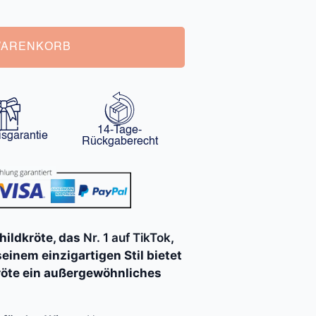
WARENKORB
14-Tage-
isgarantie
Rückgaberecht
hildkröte, das
Nr. 1 auf TikTok
,
 seinem einzigartigen Stil bietet
röte ein außergewöhnliches