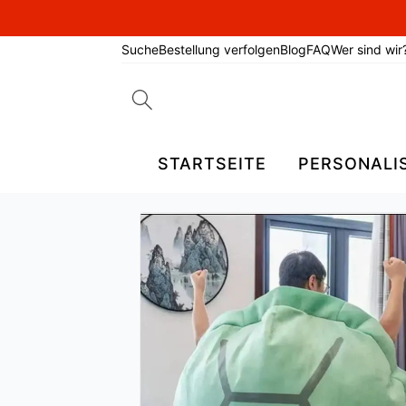
Suche
Bestellung verfolgen
Blog
FAQ
Wer sind wir
Search
for:
STARTSEITE
PERSONALI