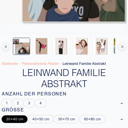
<
>
Startseite
»
Personalisierte Poster
»
Leinwand Familie Abstrakt
LEINWAND FAMILIE
ABSTRAKT
ANZAHL DER PERSONEN
1
2
3
4
GRÖSSE
30x40 cm
40x50 cm
50x70 cm
60x80 cm