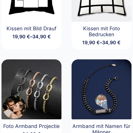
Kissen mit Bild Drauf
Kissen mit Foto
Bedrucken
19,90
€
–
34,90
€
Preisspanne:
19,90
€
–
34,90
€
19,90 €
Preisspanne:
bis
19,90 €
34,90 €
bis
34,90 €
Foto Armband Projectie
Armband mit Namen für
Männer