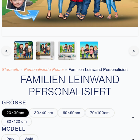
<
>
Startseite
»
Personalisierte Poster
»
Familien Leinwand Personalisiert
FAMILIEN LEINWAND
PERSONALISIERT
GRÖSSE
20x30cm
30x40 cm
60x90cm
70x100cm
80x120 cm
MODELL
Park
Wald