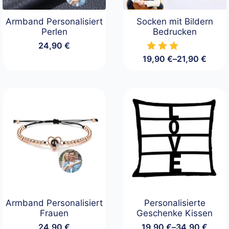
Armband Personalisiert
Socken mit Bildern
Perlen
Bedrucken
24,90
€
19,90
€
–
21,90
€
Preisspanne:
19,90 €
bis
21,90 €
Armband Personalisiert
Personalisierte
Frauen
Geschenke Kissen
24,90
€
19,90
€
–
34,90
€