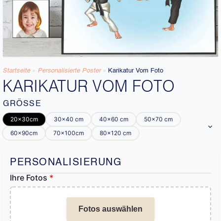
Startseite
»
Personalisierte Poster
»
Karikatur Vom Foto
KARIKATUR VOM FOTO
GRÖSSE
20x30cm
30x40 cm
40x60 cm
50x70 cm
60x90cm
70x100cm
80x120 cm
PERSONALISIERUNG
Ihre Fotos
*
Fotos auswählen