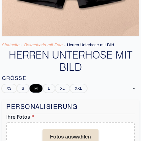
Startseite
»
Boxershorts mit Foto
»
Herren Unterhose mit Bild
HERREN UNTERHOSE MIT
BILD
GRÖSSE
XS
S
M
L
XL
XXL
PERSONALISIERUNG
Ihre Fotos
*
Fotos auswählen