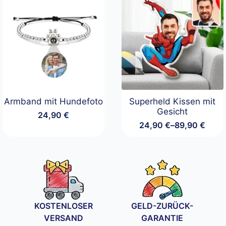
Armband mit Hundefoto
Superheld Kissen mit
Gesicht
24,90
€
24,90
€
–
89,90
€
Preisspanne:
24,90 €
bis
89,90 €
KOSTENLOSER
GELD-ZURÜCK-
VERSAND
GARANTIE