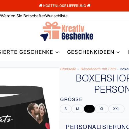
🚚 KOSTENLOSE LIEFERUNG 🚚
?
Werden Sie Botschafter
Wunschliste
SIERTE GESCHENKE
GESCHENKIDEEN
Startseite
»
Boxershorts mit Foto
»
Boxer
BOXERSHOR
PERSON
GRÖSSE
S
M
L
XL
XXL
PERSONALISIERUN