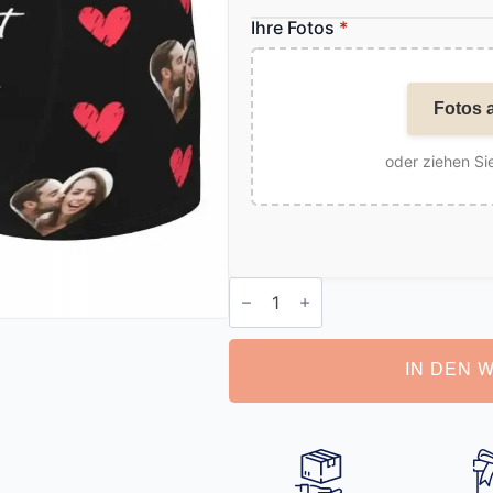
Ihre Fotos
*
Fotos 
oder ziehen Sie
Boxershorts
mit
Foto
personalisiert
Menge
IN DEN 