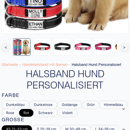
<
>
Startseite
»
Hundehalsband mit Namen​
»
Halsband Hund Personalisiert
HALSBAND HUND
PERSONALISIERT
FARBE
Dunkelblau
Dunkelrose
Goldange
Grün
Himmelblau
Rose
Rot
Schwarz
Violett
GRÖSSE
XS 21-33 cm
S 25-38 cm
M 30-48 cm
L 34-56 cm