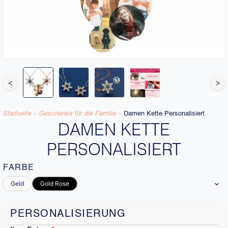
<
>
Startseite
»
Geschenke für die Familie
»
Damen Kette Personalisiert
DAMEN KETTE
PERSONALISIERT
FARBE
Geld
Gold Rose
PERSONALISIERUNG