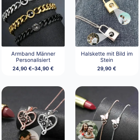
Armband Männer
Halskette mit Bild im
Personalisiert
Stein
24,90
€
–
34,90
€
29,90
€
Preisspanne:
24,90 €
bis
34,90 €