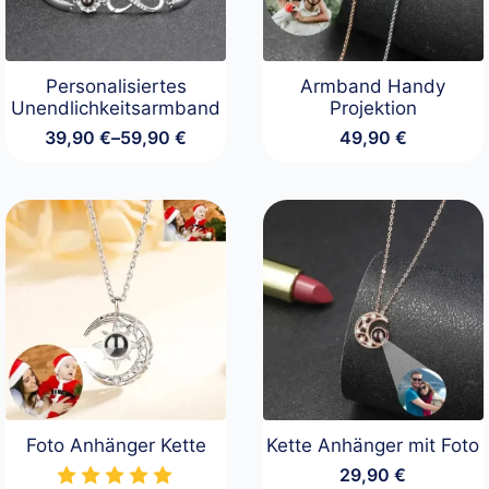
Personalisiertes
Armband Handy
Unendlichkeitsarmband
Projektion
39,90
€
–
59,90
€
49,90
€
Preisspanne:
39,90 €
bis
59,90 €
Foto Anhänger Kette
Kette Anhänger mit Foto
29,90
€