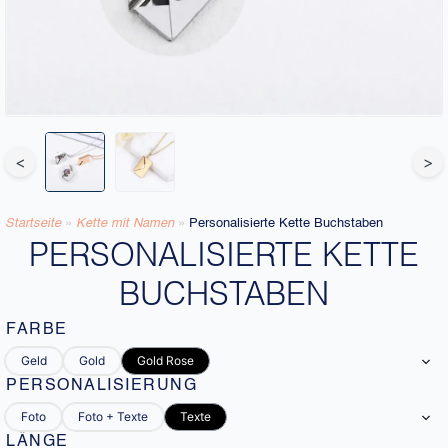
<
>
Startseite
»
Kette mit Namen
»
Personalisierte Kette Buchstaben
PERSONALISIERTE KETTE
BUCHSTABEN
FARBE
Geld
Gold
Gold Rose
PERSONALISIERUNG
Foto
Foto + Texte
Texte
LÄNGE