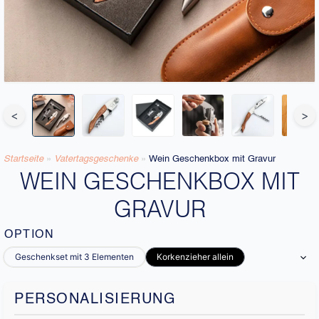
<
>
Startseite
»
Vatertagsgeschenke
»
Wein Geschenkbox mit Gravur
WEIN GESCHENKBOX MIT
GRAVUR
OPTION
Geschenkset mit 3 Elementen
Korkenzieher allein
PERSONALISIERUNG