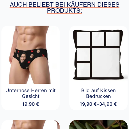
AUCH BELIEBT BEI KÄUFERN DIESES
PRODUKTS:
Unterhose Herren mit
Bild auf Kissen
Gesicht
Bedrucken
19,90
€
19,90
€
–
34,90
€
Preisspanne:
19,90 €
bis
34,90 €