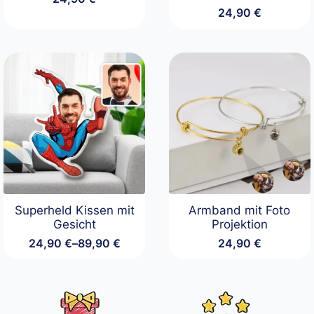
24,90
€
Superheld Kissen mit
Armband mit Foto
Gesicht
Projektion
24,90
€
–
89,90
€
24,90
€
Preisspanne:
24,90 €
bis
89,90 €