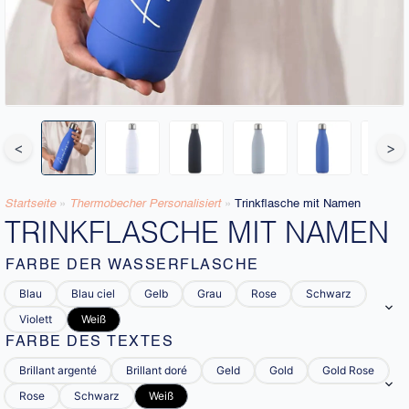
<
>
Startseite
»
Thermobecher Personalisiert​
»
Trinkflasche mit Namen
TRINKFLASCHE MIT NAMEN
FARBE DER WASSERFLASCHE
Blau
Blau ciel
Gelb
Grau
Rose
Schwarz
Violett
Weiß
FARBE DES TEXTES
Brillant argenté
Brillant doré
Geld
Gold
Gold Rose
Rose
Schwarz
Weiß