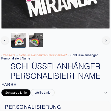
<
>
Startseite
»
Schlüsselanhänger Personalisiert
»
Schlüsselanhänger
Personalisiert Name
SCHLÜSSELANHÄNGER
PERSONALISIERT NAME
FARBE
Schwarze Linie
Weiße Linie
PERSONALISIERUNG