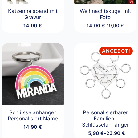
Katzenhalsband mit
Weihnachtskugel mit
Gravur
Foto
14,90
€
14,90
€
19,90
€
Ursprüngliche
Aktueller
Preis
Preis
war:
ist:
19,90 €
14,90 €.
ANGEBOT!
Schlüsselanhänger
Personalisierbarer
Personalisiert Name
Familien-
Schlüsselanhänger
14,90
€
15,90
€
–
23,90
€
Preisspanne: