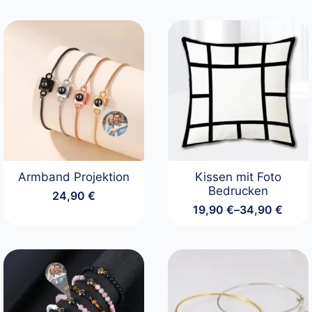
Armband Projektion
Kissen mit Foto
Bedrucken
24,90
€
19,90
€
–
34,90
€
Preisspanne:
19,90 €
bis
34,90 €