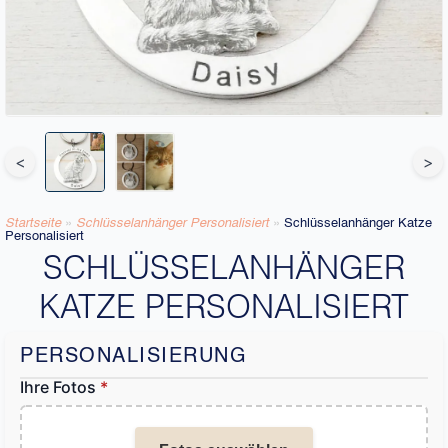
<
>
Startseite
»
Schlüsselanhänger Personalisiert
»
Schlüsselanhänger Katze
Personalisiert
SCHLÜSSELANHÄNGER
KATZE PERSONALISIERT
PERSONALISIERUNG
Ihre Fotos
*