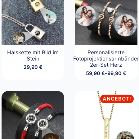
Halskette mit Bild im
Personalisierte
Stein
Fotoprojektionsarmbänder
2er-Set Herz
29,90
€
59,90
€
–
99,90
€
Preisspanne:
59,90 €
bis
99,90 €
ANGEBOT!