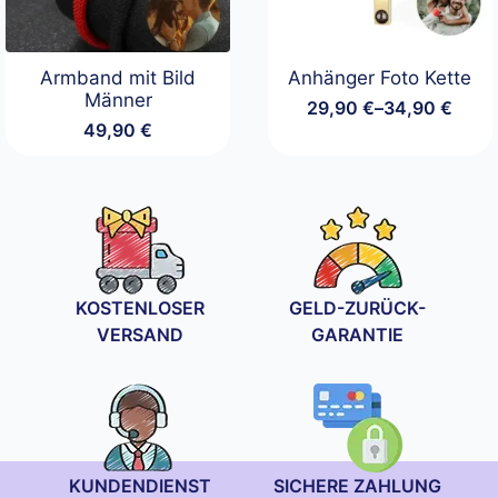
Armband mit Bild
Anhänger Foto Kette
Männer
29,90
€
–
34,90
€
Preisspanne:
49,90
€
29,90 €
bis
34,90 €
KOSTENLOSER
GELD-ZURÜCK-
VERSAND
GARANTIE
KUNDENDIENST
SICHERE ZAHLUNG