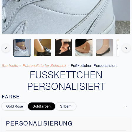
<
>
Startseite
»
Personalisierter Schmuck
»
Fußkettchen Personalisiert
FUSSKETTCHEN P
ERSONALISIERT
FARBE
Gold Rose
Goldfarben
Silbern
PERSONALISIERUNG