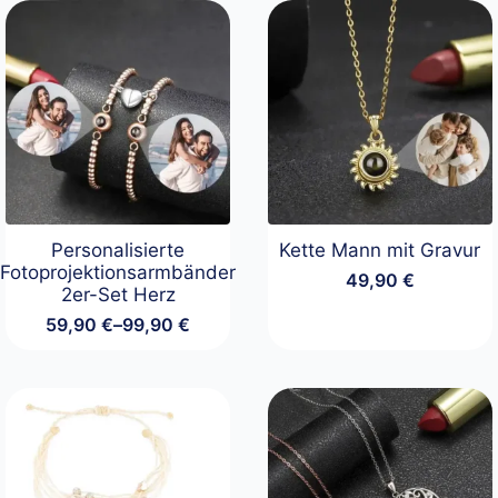
Personalisierte
Kette Mann mit Gravur
Fotoprojektionsarmbänder
49,90
€
2er-Set Herz
59,90
€
–
99,90
€
Preisspanne:
59,90 €
bis
99,90 €