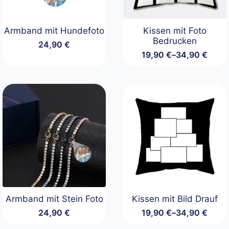
Armband mit Hundefoto
Kissen mit Foto
Bedrucken
24,90
€
19,90
€
–
34,90
€
Preisspanne:
19,90 €
bis
34,90 €
Armband mit Stein Foto
Kissen mit Bild Drauf
24,90
€
19,90
€
–
34,90
€
Preisspanne:
19,90 €