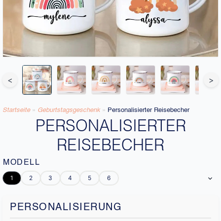
<
>
Startseite
»
Geburtstagsgeschenk
»
Personalisierter Reisebecher
PERSONALISIERTER
REISEBECHER
MODELL
1
2
3
4
5
6
PERSONALISIERUNG