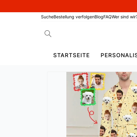
Suche
Bestellung verfolgen
Blog
FAQ
Wer sind wir
Search
for:
STARTSEITE
PERSONALI