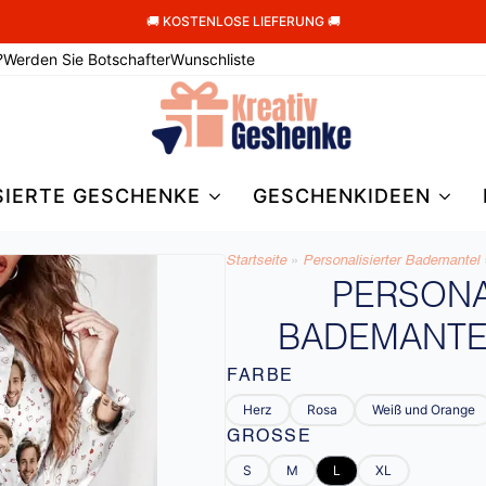
🚚 KOSTENLOSE LIEFERUNG 🚚
?
Werden Sie Botschafter
Wunschliste
SIERTE GESCHENKE
GESCHENKIDEEN
Startseite
»
Personalisierter Bademantel
PERSONA
BADEMANTE
FARBE
Herz
Rosa
Weiß und Orange
GRÖSSE
S
M
L
XL