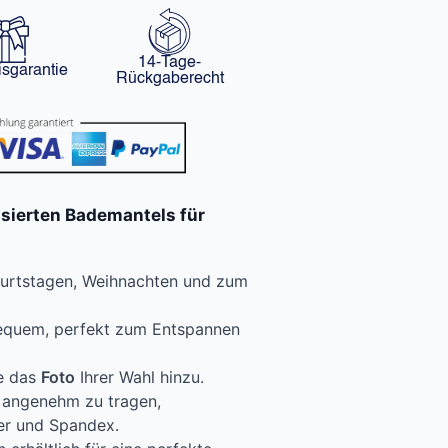
14-Tage-
isgarantie
Rückgaberecht
isierten Bademantels für
burtstagen, Weihnachten und zum
 bequem, perfekt zum Entspannen
ie das
Foto
Ihrer Wahl hinzu.
d angenehm zu tragen,
er und Spandex.