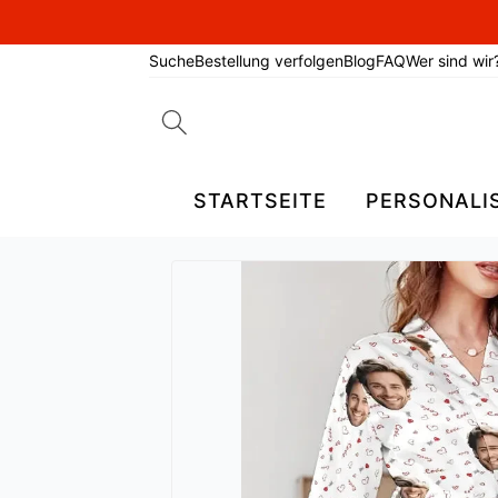
Suche
Bestellung verfolgen
Blog
FAQ
Wer sind wir
Search
for:
STARTSEITE
PERSONALI