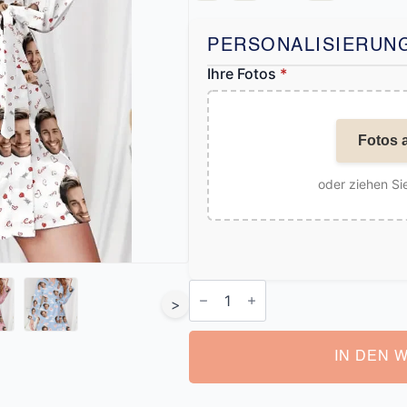
PERSONALISIERUN
Ihre Fotos
*
Fotos 
oder ziehen Sie
Personalisierter
Bademantel
>
für
Damen
Menge
IN DEN 