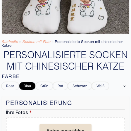
Startseite
»
Socken mit Foto
»
Personalisierte Socken mit chinesischer
Katze
PERSONALISIERTE SOCKEN
MIT CHINESISCHER KATZE
FARBE
Rosa
Blau
Grün
Rot
Schwarz
Weiß
PERSONALISIERUNG
Ihre Fotos
*
Fotos auswählen