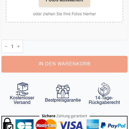
oder ziehen Sie Ihre Fotos hierher
Personalisierte
Socken
mit
chinesischer
Katze
Menge
IN DEN WARENKORB
Kostenloser
14-Tage-
Bestpreisgarantie
Versand
Rückgaberecht