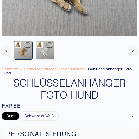
<
>
Startseite
»
Schlüsselanhänger Personalisiert
»
Schlüsselanhänger Foto
Hund
SCHLÜSSELANHÄNGER
FOTO HUND
FARBE
Bunt
Schwarz et Weiß
PERSONALISIERUNG