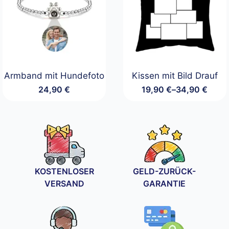
Armband mit Hundefoto
Kissen mit Bild Drauf
24,90
€
19,90
€
–
34,90
€
Preisspanne:
19,90 €
bis
34,90 €
KOSTENLOSER
GELD-ZURÜCK-
VERSAND
GARANTIE