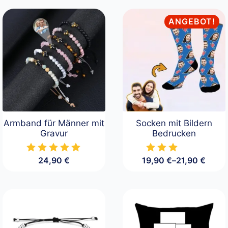
ANGEBOT!
Armband für Männer mit
Socken mit Bildern
Gravur
Bedrucken
24,90
€
19,90
€
–
21,90
€
Preisspanne:
19,90 €
bis
21,90 €