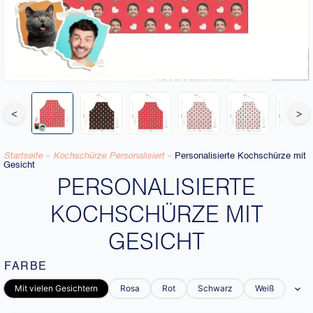
<
>
Startseite
»
Kochschürze Personalisiert
»
Personalisierte Kochschürze mit
Gesicht
PERSONALISIERTE
KOCHSCHÜRZE MIT
GESICHT
FARBE
Mit vielen Gesichtern
Rosa
Rot
Schwarz
Weiß