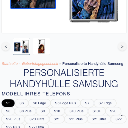
<
>
Startseite
»
Geburtstagsgeschenk
»
Personalisierte Handyhülle Samsung
PERSONALISIERTE
HANDYHÜLLE SAMSUNG
MODELL IHRES TELEFONS
S5
S6
S6 Edge
S6 Edge Plus
S7
S7 Edge
S8
S8 Plus
S9
S10
S10 Plus
S10E
S20
S20 Plus
S20 Ultra
S21
S21 Plus
S21 Ultra
S22
S22 Plus
S22 Ultra