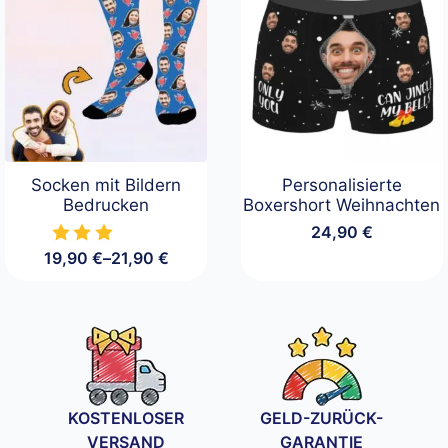
Socken mit Bildern
Personalisierte
Bedrucken
Boxershort Weihnachten
24,90
€
19,90
€
–
21,90
€
Preisspanne:
19,90 €
bis
21,90 €
KOSTENLOSER
GELD-ZURÜCK-
VERSAND
GARANTIE