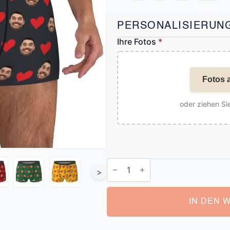
PERSONALISIERUN
Ihre Fotos
*
Fotos 
oder ziehen Sie
Personalisierte
Boxershorts
>
Gesicht
Menge
IN DEN 