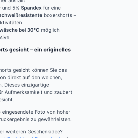
ner ausfällt
r
und 5%
Spandex
für eine
schweißresistente
boxershorts –
ktivitäten
wäsche bei 30°C
möglich
sive
ts gesicht – ein originelles
shorts gesicht können Sie das
on direkt auf den weichen,
n. Dieses einzigartige
für Aufmerksamkeit und zaubert
sicht.
das eingesendete Foto von hoher
Druckergebnis zu gewährleisten.
ner weiteren Geschenkidee?