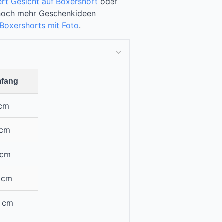
ert Gesicht auf Boxershort
oder
 noch mehr Geschenkideen
Boxershorts mit Foto
.
fang
 cm
 cm
 cm
 cm
7 cm