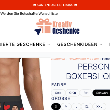
🚚 KOSTENLOSE LIEFERUNG 🚚
?
Werden Sie Botschafter
Wunschliste
SIERTE GESCHENKE
GESCHENKIDEEN
Startseite
»
Boxershorts mit Foto
»
Perso
PERSON
BOXERSHO
FARBE
Gelb
Grün
Rot
Schwarz
GRÖSSE
S
M
L
XL
XXL