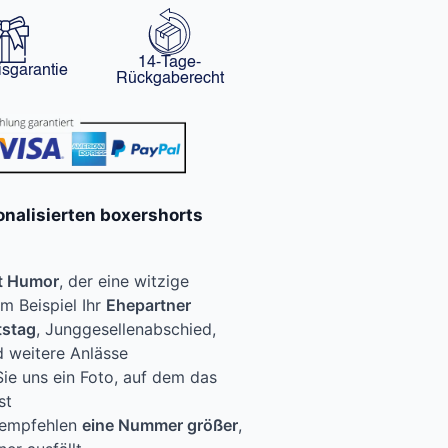
14-Tage-
isgarantie
Rückgaberecht
nalisierten boxershorts
t Humor
, der eine witzige
m Beispiel Ihr
Ehepartner
tstag
, Junggesellenabschied,
 weitere Anlässe
Sie uns ein Foto, auf dem das
st
r empfehlen
eine Nummer größer
,