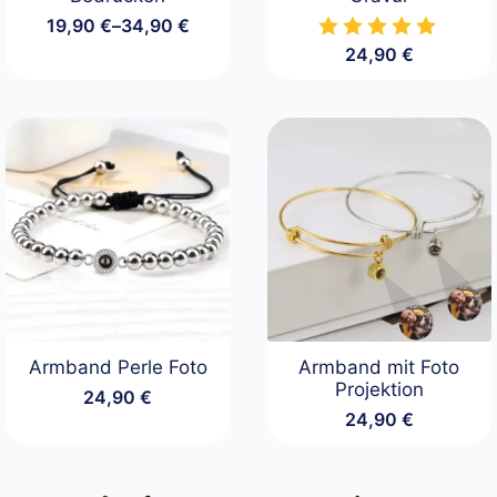
19,90
€
–
34,90
€
Preisspanne:
24,90
€
19,90 €
bis
34,90 €
Armband Perle Foto
Armband mit Foto
Projektion
24,90
€
24,90
€