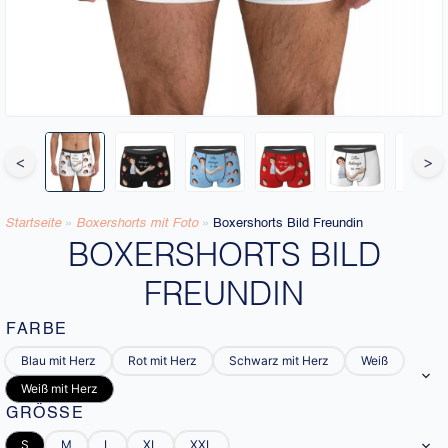
<
>
Startseite
»
Boxershorts mit Foto
»
Boxershorts Bild Freundin
BOXERSHORTS BILD
FREUNDIN
FARBE
Blau mit Herz
Rot mit Herz
Schwarz mit Herz
Weiß
Weiß mit Herz
GRÖSSE
S
M
L
XL
XXL