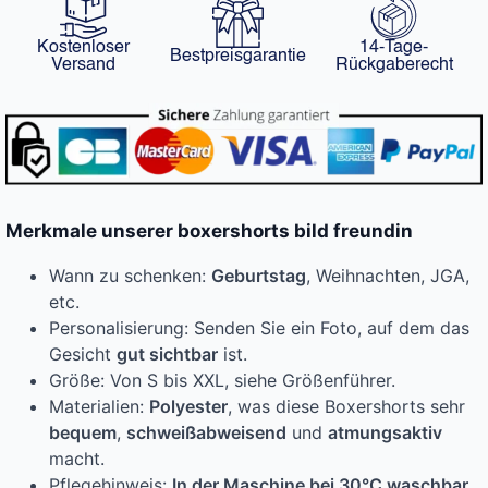
Kostenloser
14-Tage-
Bestpreisgarantie
Versand
Rückgaberecht
Merkmale unserer boxershorts bild freundin
Wann zu schenken:
Geburtstag
, Weihnachten, JGA,
etc.
Personalisierung: Senden Sie ein Foto, auf dem das
Gesicht
gut sichtbar
ist.
Größe: Von S bis XXL, siehe Größenführer.
Materialien:
Polyester
, was diese Boxershorts sehr
bequem
,
schweißabweisend
und
atmungsaktiv
macht.
Pflegehinweis:
In der Maschine bei 30°C waschbar
.