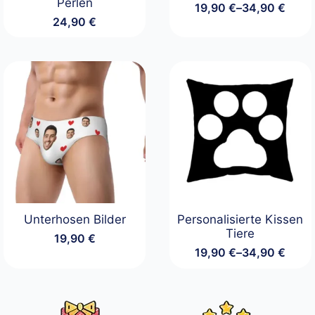
Perlen
19,90
€
–
34,90
€
Preisspanne:
24,90
€
19,90 €
bis
34,90 €
Unterhosen Bilder
Personalisierte Kissen
Tiere
19,90
€
19,90
€
–
34,90
€
Preisspanne:
19,90 €
bis
34,90 €