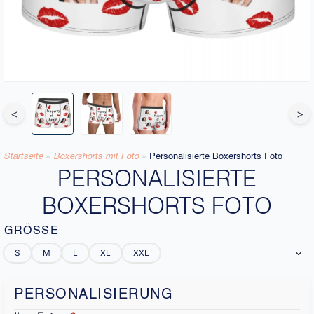
<
>
Startseite
»
Boxershorts mit Foto
»
Personalisierte Boxershorts Foto
PERSONALISIERTE
BOXERSHORTS FOTO
GRÖSSE
S
M
L
XL
XXL
PERSONALISIERUNG