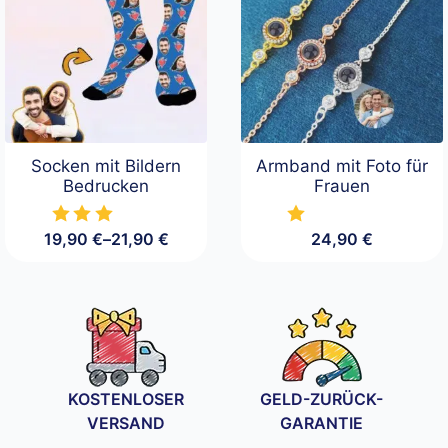
Socken mit Bildern
Armband mit Foto für
Bedrucken
Frauen
19,90
€
–
21,90
€
24,90
€
Preisspanne:
19,90 €
bis
21,90 €
KOSTENLOSER
GELD-ZURÜCK-
VERSAND
GARANTIE