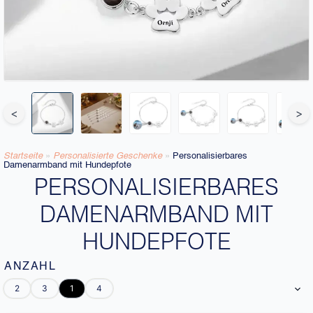
<
>
Startseite
»
Personalisierte Geschenke
»
Personalisierbares
Damenarmband mit Hundepfote
PERSONALISIERBARES
DAMENARMBAND MIT
HUNDEPFOTE
ANZAHL
2
3
1
4