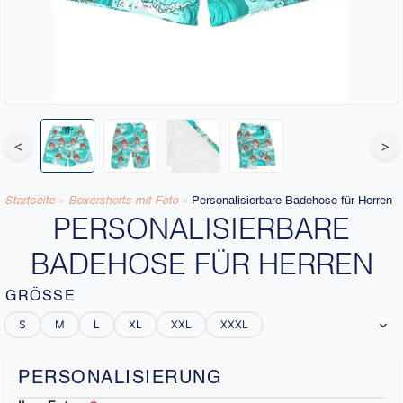
<
>
Startseite
»
Boxershorts mit Foto
»
Personalisierbare Badehose für Herren
PERSONALISIERBARE
BADEHOSE FÜR HERREN
GRÖSSE
S
M
L
XL
XXL
XXXL
PERSONALISIERUNG