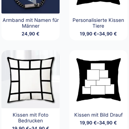
Armband mit Namen für
Personalisierte Kissen
Männer
Tiere
24,90
€
19,90
€
–
34,90
€
Preisspanne:
19,90 €
bis
34,90 €
Kissen mit Foto
Kissen mit Bild Drauf
Bedrucken
19,90
€
–
34,90
€
Preisspanne:
19,90
€
–
34,90
€