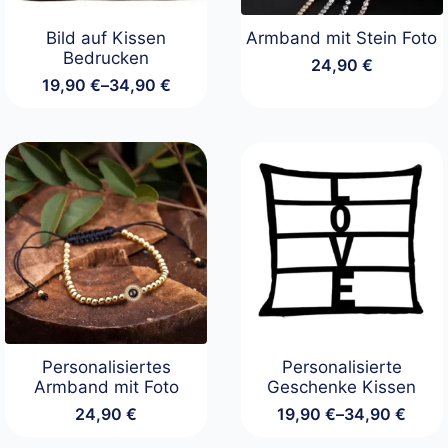
Bild auf Kissen
Armband mit Stein Foto
Bedrucken
24,90
€
19,90
€
–
34,90
€
Preisspanne:
19,90 €
bis
34,90 €
Personalisiertes
Personalisierte
Armband mit Foto
Geschenke Kissen
24,90
€
19,90
€
–
34,90
€
Preisspanne:
19,90 €