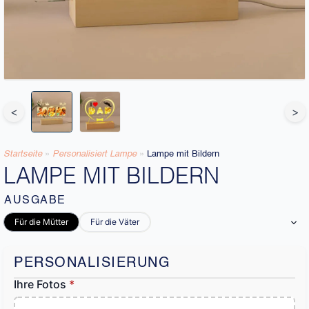
<
>
Startseite
»
Personalisiert Lampe
»
Lampe mit Bildern
LAMPE MIT BILDERN
AUSGABE
Für die Mütter
Für die Väter
PERSONALISIERUNG
Ihre Fotos
*