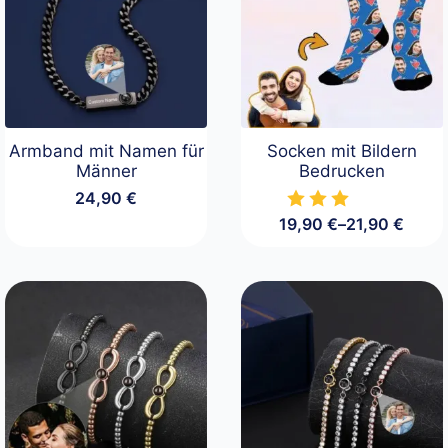
Armband mit Namen für
Socken mit Bildern
Männer
Bedrucken
24,90
€
19,90
€
–
21,90
€
Preisspanne:
19,90 €
bis
21,90 €