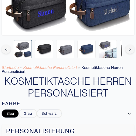
<
>
Startseite
»
Kosmetiktasche Personalisiert​
»
Kosmetiktasche Herren
Personalisiert
KOSMETIKTASCHE HERREN
PERSONALISIERT
FARBE
Blau
Grau
Schwarz
PERSONALISIERUNG