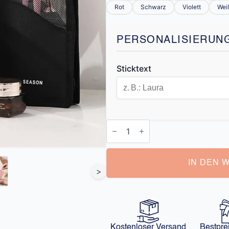
Rot
Schwarz
Violett
Wei
PERSONALISIERUN
Sticktext
Schminktasche
Personalisiert
Menge
IN DEN 
>
Kostenloser Versand
Bestpre