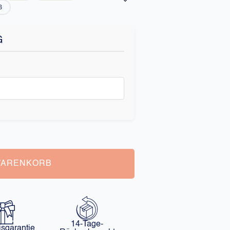
ß
G
WARENKORB
14-Tage-
isgarantie