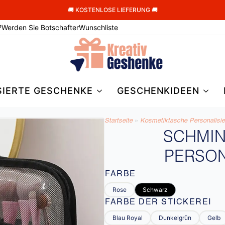
🚚 KOSTENLOSE LIEFERUNG 🚚
?
Werden Sie Botschafter
Wunschliste
SIERTE GESCHENKE
GESCHENKIDEEN
Startseite
»
Kosmetiktasche Personalisier
SCHMI
PERSON
FARBE
Rose
Schwarz
FARBE DER STICKEREI
Blau Royal
Dunkelgrün
Gelb