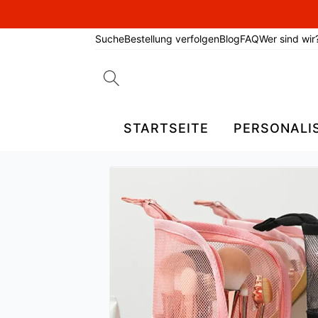
Suche
Bestellung verfolgen
Blog
FAQ
Wer sind wir
Search
for:
STARTSEITE
PERSONALI